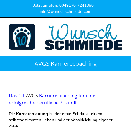
Zum
Jetzt anrufen: 0049170-7241860
|
Inhalt
info@wunschschmiede.com
springen
AVGS Karrierecoaching
Das 1:1
AVGS
Karrierecoaching für eine
erfolgreiche berufliche Zukunft
Die
Karriereplanung
ist der erste Schritt zu einem
selbstbestimmten Leben und der Verwirklichung eigener
Ziele.