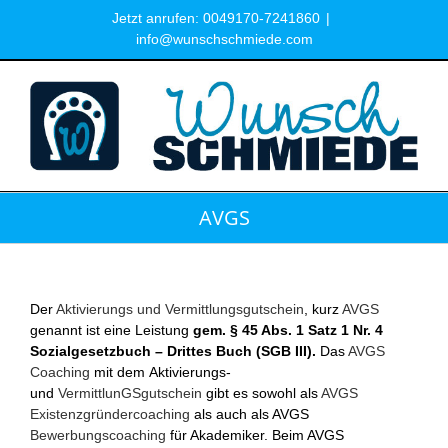
Zum
Jetzt anrufen: 0049170-7241860
|
Inhalt
info@wunschschmiede.com
springen
AVGS
Der
Aktivierungs und Vermittlungsgutschein
, kurz
AVGS
genannt ist eine Leistung
gem. § 45 Abs. 1 Satz 1 Nr. 4
Sozialgesetzbuch – Drittes Buch (SGB III).
Das
AVGS
Coaching
mit dem Aktivierungs-
und
VermittlunGSgutschein
gibt es sowohl als
AVGS
Existenzgründercoaching
als auch als AVGS
Bewerbungscoaching
für Akademiker. Beim AVGS