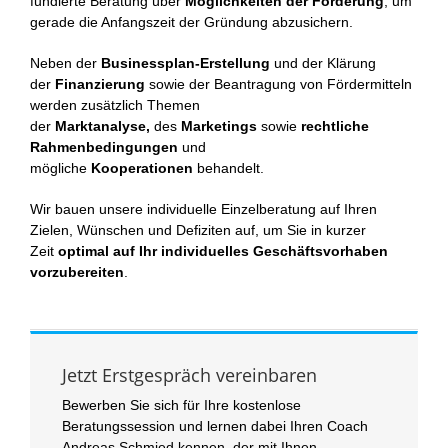
fundierte Beratung über
Möglichkeiten der Förderung
, um
gerade die Anfangszeit der Gründung abzusichern.
Neben der
Businessplan-Erstellung
und der Klärung
der
Finanzierung
sowie der Beantragung von Fördermitteln
werden zusätzlich Themen
der
Marktanalyse,
des
Marketings
sowie
rechtliche
Rahmenbedingungen
und
mögliche
Kooperationen
behandelt.
Wir bauen unsere individuelle Einzelberatung auf Ihren
Zielen, Wünschen und Defiziten auf, um Sie in kurzer
Zeit
optimal auf Ihr individuelles Geschäftsvorhaben
vorzubereiten
.
Jetzt Erstgespräch vereinbaren
Bewerben Sie sich für Ihre kostenlose
Beratungssession und lernen dabei Ihren Coach
Andreas Schmied kennen, der mit Ihnen