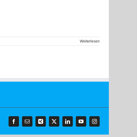
Weiterlesen
Facebook
E-
Xing
X
LinkedIn
YouTube
Instagram
Mail