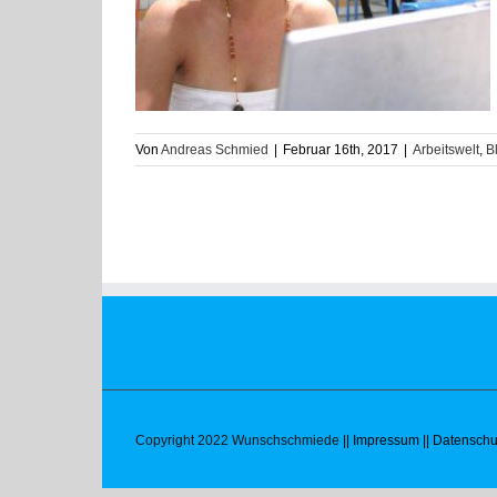
ile es mit sich
r Unternehmen
Von
Andreas Schmied
|
Februar 16th, 2017
|
Arbeitswelt
,
B
Copyright 2022 Wunschschmiede
|| Impressum
|| Datenschu