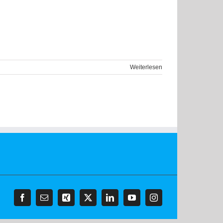
Weiterlesen
Facebook
E-
Xing
X
LinkedIn
YouTube
Instagram
Mail