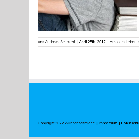
 Studie: Jeder
bing Opfer!
undheit
Mobbing
Von
Andreas Schmied
|
April 25th, 2017
|
Aus dem Leben
,
Copyright 2022 Wunschschmiede
|| Impressum
|| Datenschu