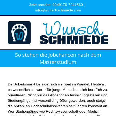
Zum
Jetzt anrufen: 0049170-7241860
|
Inhalt
info@wunschschmiede.com
springen
So stehen die Jobchancen nach dem
Masterstudium
Der Arbeitsmarkt befindet sich weltweit im Wandel. Heute ist
es wesentlich schwerer für junge Menschen sich beruflich zu
orientieren. Nicht nur das Angebot an Ausbildungsstellen und
Studiengängen ist wesentlich größer geworden, auch steigt
die Anzahl an Hochschulabsolventen seit Jahren konstant an.
Wer Studiengänge wie Rechtswissenschaft oder Medizin