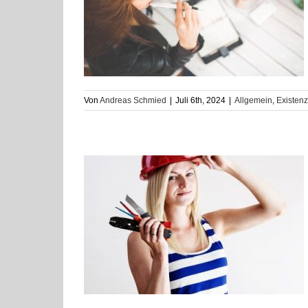
Vorteile und
ünder und
fbau
Von
Andreas Schmied
|
Juli 6th, 2024
|
Allgemein
,
Existen
der angestellt,
r?
em Leben
Beruf
n
Coaching