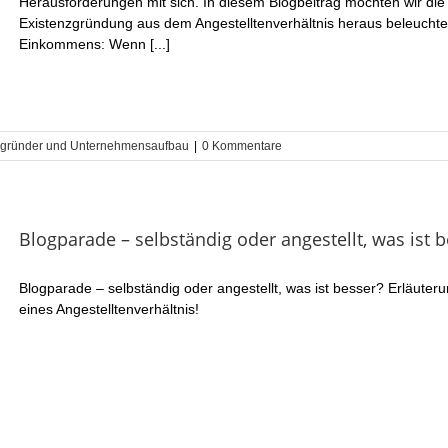
Herausforderungen mit sich. In diesem Blogbeitrag möchten wir die w
Existenzgründung aus dem Angestelltenverhältnis heraus beleuchten
Einkommens: Wenn [...]
zgründer und Unternehmensaufbau
|
0 Kommentare
Blogparade – selbständig oder angestellt, was ist 
Blogparade – selbständig oder angestellt, was ist besser? Erläuter
eines Angestelltenverhältnis!