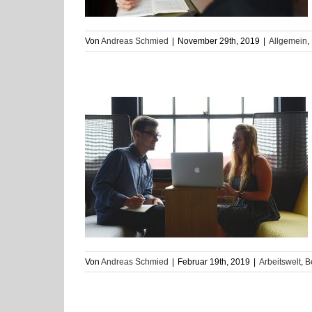
Von
Andreas Schmied
|
November 29th, 2019
|
Allgemein
,
 – Hol dir dein
ostenübernahme
ere
Coaching
Von
Andreas Schmied
|
Februar 19th, 2019
|
Arbeitswelt
,
B