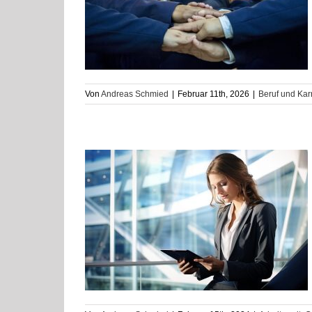
g bei der
 München
ere
Von
Andreas Schmied
|
Februar 11th, 2026
|
Beruf und Kar
ungsgutschein
enzgründer und
fbau