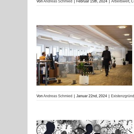
Von
Andreas Schmied
|
Februar 15th, 2024
|
Arbeitswelt
,
C
ungsgutschein:
nder
nehmensaufbau
Von
Andreas Schmied
|
Januar 22nd, 2024
|
Existenzgrün