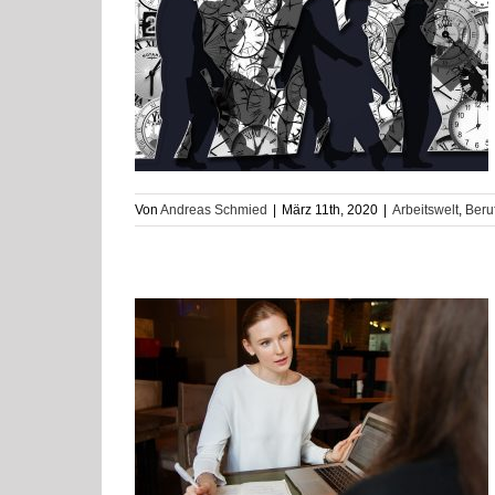
gsgutschein was
ere
Coaching
Von
Andreas Schmied
|
März 11th, 2020
|
Arbeitswelt
,
Beru
as?
ere
Coaching