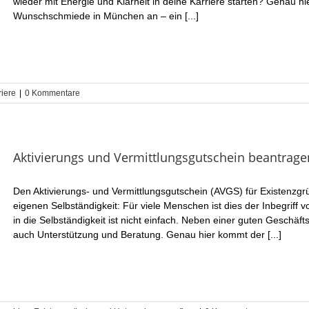
wieder mit Energie und Klarheit in deine Karriere starten? Genau h
Wunschschmiede in München an – ein [...]
riere
|
0 Kommentare
Aktivierungs und Vermittlungsgutschein beantrage
Den Aktivierungs- und Vermittlungsgutschein (AVGS) für Existenzgr
eigenen Selbständigkeit: Für viele Menschen ist dies der Inbegriff v
in die Selbständigkeit ist nicht einfach. Neben einer guten Geschä
auch Unterstützung und Beratung. Genau hier kommt der [...]