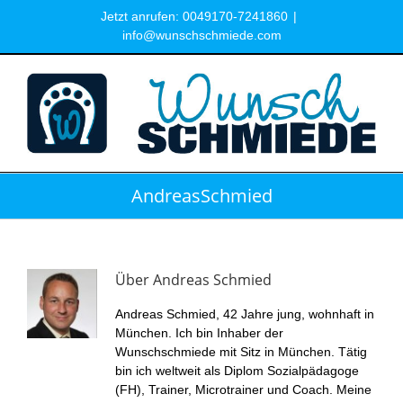
Zum
Jetzt anrufen: 0049170-7241860
|
Inhalt
info@wunschschmiede.com
springen
AndreasSchmied
Über
Andreas Schmied
Andreas Schmied, 42 Jahre jung, wohnhaft in
München. Ich bin Inhaber der
Wunschschmiede mit Sitz in München. Tätig
bin ich weltweit als Diplom Sozialpädagoge
(FH), Trainer, Microtrainer und Coach. Meine