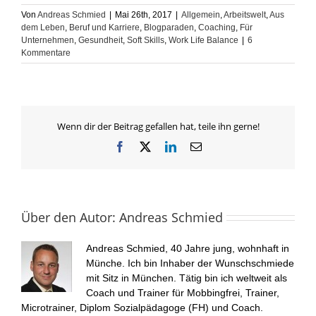
Von
Andreas Schmied
|
Mai 26th, 2017
|
Allgemein
,
Arbeitswelt
,
Aus
dem Leben
,
Beruf und Karriere
,
Blogparaden
,
Coaching
,
Für
Unternehmen
,
Gesundheit
,
Soft Skills
,
Work Life Balance
|
6
Kommentare
Wenn dir der Beitrag gefallen hat, teile ihn gerne!
Facebook
X
LinkedIn
E-
Mail
Über den Autor:
Andreas Schmied
Andreas Schmied, 40 Jahre jung, wohnhaft in
Münche. Ich bin Inhaber der Wunschschmiede
mit Sitz in München. Tätig bin ich weltweit als
Coach und Trainer für Mobbingfrei, Trainer,
Microtrainer, Diplom Sozialpädagoge (FH) und Coach.